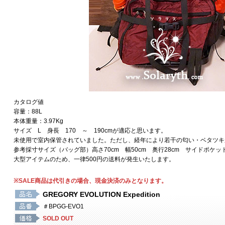
カタログ値
容量：88L
本体重量：3.97Kg
サイズ L 身長 170 ～ 190cmが適応と思います。
未使用で室内保管されていました。ただし、経年により若干の匂い・ベタツキ
参考採寸サイズ（バッグ部）高さ70cm 幅50cm 奥行28cm サイドポケッ
大型アイテムのため、一律500円の送料が発生いたします。
※SALE商品は代引きの場合、現金決済のみとなります。
GREGORY EVOLUTION Expedition
＃BPGG-EVO1
SOLD OUT