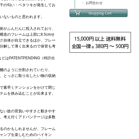
・ お問合わせ
干の匂い・ベタツキが発生してお
いないものと思われます。
術がふんだんに投入されており、
造のフレームは上部に8.5cmせ
ク自体が自立できるほか、フレー
分解して薄く出来るので保管も考
トなどはPATENTPENDING（特許出
棚のように分割されていたり、
、とっさに取り出したい物の収納
で素早くテンションをかけて閉じ
テムを挟み込むことが出来ます。
ない故の背負いやすさと動きやす
、考え付くアドバンテージは多数
るのかもしれませんが、フレーム
ャンプを楽しむためのハイキン