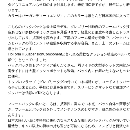
タグもマニュアルも当時のまま付属します。未使用保管ですが、経年により若
ります。
カラーはバーガンディー（エンジ）。このカラーはほとんど日本国内に入って
こちらのバックパックは最上級モデル。グレゴリー社独自のフレームパック技
色あせない多数のギミックに目を見張ります。軽量化と強度を考慮したトラス構
り出しており、拡張性を高めます。下部のフレーム構造が秀逸で、バックパッ
ムとバックの間にテントや寝袋を収納する事が容易。また、上下のフレームは
慮されています。
FloForm II SuspensionComponentと言われる柔軟なクッション構造のベル
願中）となっていました。
バックパック側もアイディア盛りだくさん。両サイドの大型ポケットの内部が
両サイドには大型メッシュポケットも装備。バック内に仕舞いたくないものや
に便利。
トップのフラップ（グレゴリータグの付いている場所）が、コードストッパー
る事が出来るため、手軽に容量を変更でき、スリーピングマットなど追加アイ
ジッパーは信頼のYKKとなります。
フレームパックの良いところは、拡張性に富んでいる点、バック自体の変形が
さ、フレームとバック部を外してメンテナンスのしやすさ、耐久性の高さなど
あります。
日本の険しい山に本格的に挑むのならスリムな現行のバックパックが向いてい
構造故、キャパ以上の荷物の持ち運びが可能になるため、ノンビリと贅沢なキ