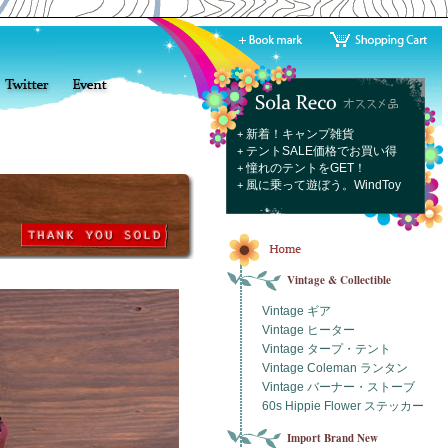
新着！キャンプ雑貨
+
テントSALE価格でお買い得
+
憧れのテントをGET！
+
風に乗って遊ぼう。WindToy
+
Vintage & Collectible
Vintage ギア
Vintage ヒーター
Vintage タープ・テント
Vintage Coleman ランタン
Vintage バーナー・ストーブ
60s Hippie Flower ステッカー
Import Brand New