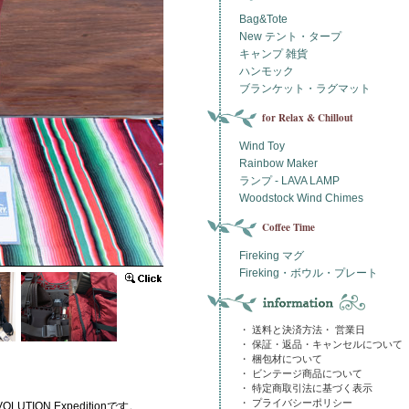
Bag&Tote
New テント・タープ
キャンプ 雑貨
ハンモック
ブランケット・ラグマット
for Relax & Chillout
Wind Toy
Rainbow Maker
ランプ - LAVA LAMP
Woodstock Wind Chimes
Coffee Time
Fireking マグ
Fireking・ボウル・プレート
・ 送料と決済方法・ 営業日
・ 保証・返品・キャンセルについて
・ 梱包材について
・ ビンテージ商品について
・ 特定商取引法に基づく表示
・ プライバシーポリシー
ION Expeditionです。