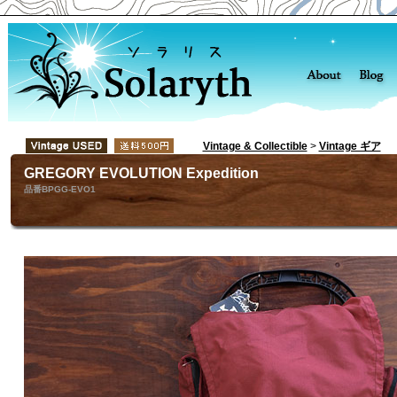
Vintage & Collectible
>
Vintage ギア
GREGORY EVOLUTION Expedition
品番BPGG-EVO1