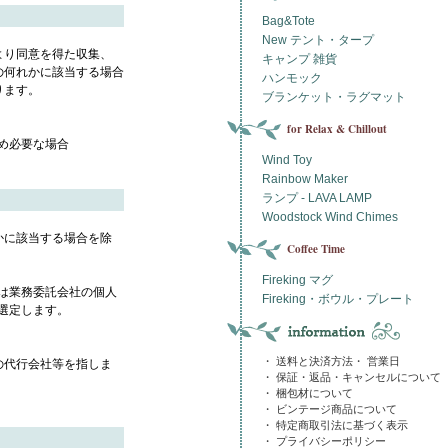
Bag&Tote
New テント・タープ
より同意を得た収集、
キャンプ 雑貨
の何れかに該当する場合
ハンモック
ります。
ブランケット・ラグマット
for Relax & Chillout
め必要な場合
Wind Toy
Rainbow Maker
ランプ - LAVA LAMP
Woodstock Wind Chimes
かに該当する場合を除
Coffee Time
Fireking マグ
は業務委託会社の個人
Fireking・ボウル・プレート
選定します。
・ 送料と決済方法・ 営業日
の代行会社等を指しま
・ 保証・返品・キャンセルについて
・ 梱包材について
・ ビンテージ商品について
・ 特定商取引法に基づく表示
・ プライバシーポリシー