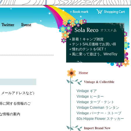
新着！キャンプ雑貨
+
テントSALE価格でお買い得
+
憧れのテントをGET！
+
風に乗って遊ぼう。WindToy
+
Vintage & Collectible
Vintage ギア
・メールアドレスなど）
Vintage ヒーター
Vintage タープ・テント
等に関する情報のご
Vintage Coleman ランタン
Vintage バーナー・ストーブ
な情報の案内
60s Hippie Flower ステッカー
Import Brand New