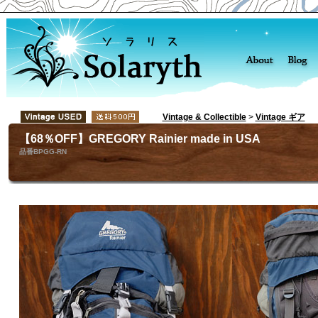
Vintage & Collectible
>
Vintage ギア
【68％OFF】GREGORY Rainier made in USA
品番BPGG-RN