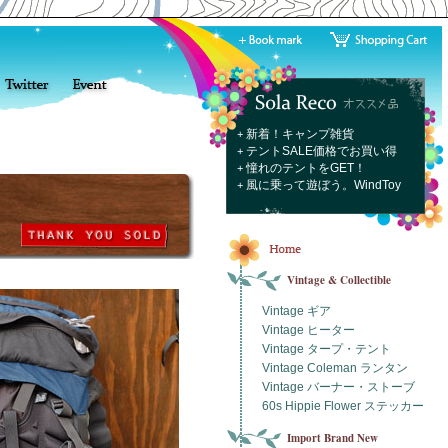
新着！キャンプ雑貨
+
テントSALE価格でお買い得
+
憧れのテントをGET！
+
風に乗って遊ぼう。WindToy
+
Vintage & Collectible
Vintage ギア
Vintage ヒーター
Vintage タープ・テント
Vintage Coleman ランタン
Vintage バーナー・ストーブ
60s Hippie Flower ステッカー
Import Brand New