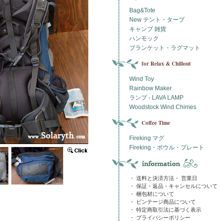
Bag&Tote
New テント・タープ
キャンプ 雑貨
ハンモック
ブランケット・ラグマット
for Relax & Chillout
Wind Toy
Rainbow Maker
ランプ - LAVA LAMP
Woodstock Wind Chimes
Coffee Time
Fireking マグ
Fireking・ボウル・プレート
・ 送料と決済方法・ 営業日
・ 保証・返品・キャンセルについて
・ 梱包材について
・ ビンテージ商品について
・ 特定商取引法に基づく表示
・ プライバシーポリシー