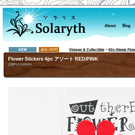
Vintage & Collectible
>
60s Hippie F
Flower Stickers 4pc アソート RED/PINK
品番FLST4RDPK