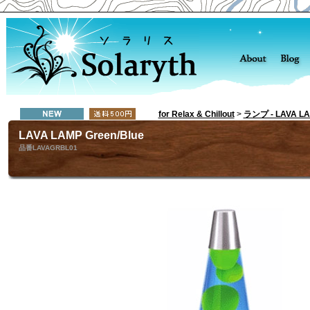
for Relax & Chillout
>
ランプ - LAVA L
LAVA LAMP Green/Blue
品番LAVAGRBL01