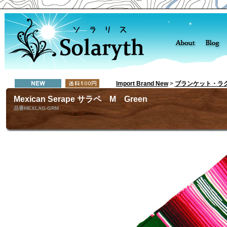
Import Brand New
>
ブランケット・ラ
Mexican Serape サラペ M Green
品番MEXLAG-GRM