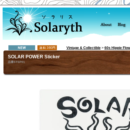
Vintage & Collectible
>
60s Hippie F
SOLAR POWER Sticker
品番STSP01