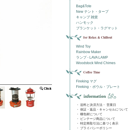
Bag&Tote
New テント・タープ
キャンプ 雑貨
ハンモック
ブランケット・ラグマット
for Relax & Chillout
Wind Toy
Rainbow Maker
ランプ - LAVA LAMP
Woodstock Wind Chimes
Coffee Time
Fireking マグ
Fireking・ボウル・プレート
・ 送料と決済方法・ 営業日
・ 保証・返品・キャンセルについて
・ 梱包材について
・ ビンテージ商品について
・ 特定商取引法に基づく表示
・ プライバシーポリシー