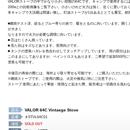
VALORストーブの中でかなり小さい部類の64Cです。キャンプで使用するに
200aとの比較画像をご覧下さい。小さいけれど火力は強く、近くに置いてお
冬キャンプで大活躍は間違い無し。灯油ストーブが1台あるととても重宝。絶
■燃焼テスト済、絞るとブルー寄りの炎で、暖をとるのに向いています。開く
が大きく
なりますので火力が必要な調理に向いています。
■ 芯はたくさん残っています。
■ 見た目はキズなどあります。実用向けです。
■ タンクの塗装ハガレを色合わせしてタッチアップしています。 筒の部分は
このままにしてありますが、ペイントロスもあります。ご希望で追加500円
塗装も可能です。
今後芯の寿命の際には、海外より取り寄せも可能です。（ご購入いただいたお
※燃焼ストーブです。ご使用の際は、火災や換気に特にご注意下さい。
ストーブ 使用にあたって事故・怪我など起きた際、販売者は一切責任を負わ
VALOR 64C Vintaege Stove
＃STVL64C01
SOLD OUT