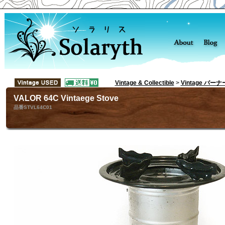
Vintage & Collectible
>
Vintage バ
VALOR 64C Vintaege Stove
品番STVL64C01