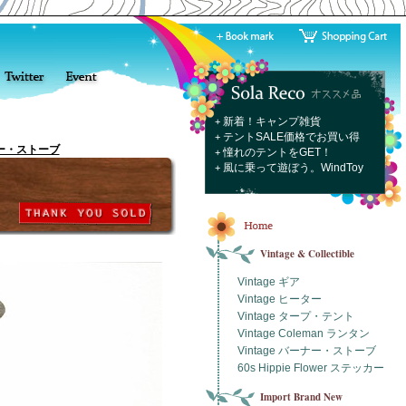
新着！キャンプ雑貨
+
テントSALE価格でお買い得
+
ーナー・ストーブ
憧れのテントをGET！
+
風に乗って遊ぼう。WindToy
+
Vintage & Collectible
Vintage ギア
Vintage ヒーター
Vintage タープ・テント
Vintage Coleman ランタン
Vintage バーナー・ストーブ
60s Hippie Flower ステッカー
Import Brand New