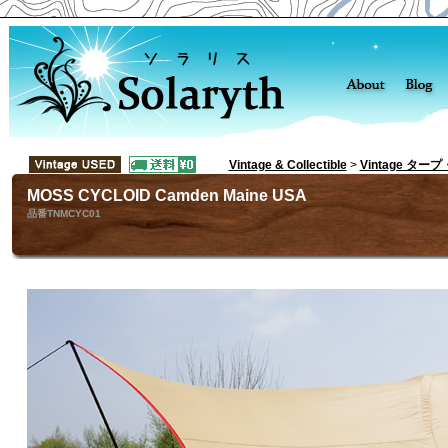
Vintage & Collectible
>
Vintage ター
MOSS CYCLOID Camden Maine USA
品番TNMCYC01