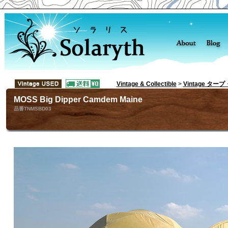
Vintage & Collectible
>
Vintage ター
MOSS Big Dipper Camdem Maine
品番TNMSBD03