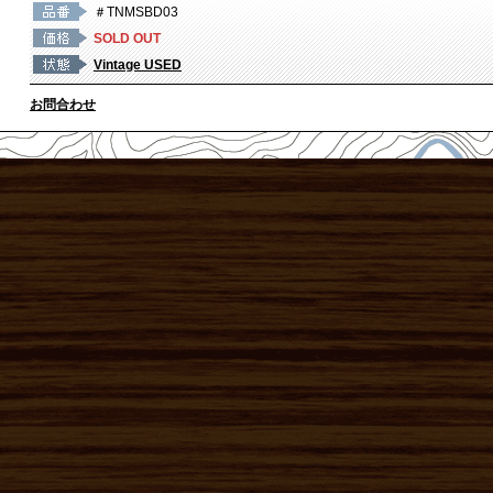
＃TNMSBD03
SOLD OUT
Vintage USED
お問合わせ