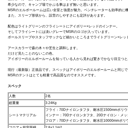
希少なので、キャンプ場でかぶる事はまず無いと思います。
MSRのエルボールームは広い全室と強度が魅力。ベンチレーターも効率的に
また、スリーブ形状から、設営のしやすさにも定評があります。
配色はライトグリーンのフライシートにアイボリー×レッドのインナー。
そしてフライシートには淡いグレーでMSRのロゴが入っています。
ポールスリーブやスタッフサックなど細かいところまでライトグリーン×レッ
アースカラーで森の木々や芝生と調和します。
だけど見たことのないこの色、
アイボリーのエルボールームを知っている人から見れば驚きでかなり目立つと
現行（最新版）正規品です。スペックはアイボリーのエルボールームと同じで
MSRのテントはとても軽量で高品質なのでオススメです。
スペック
人数
2名
総重量
3.24Kg
フライ：70Dナイロンタフタ、耐水圧1500mmポリ
シートマテリアル
インナー：70Dナイロンタフタ、20Dナイロン・メッ
フロア：70Dナイロンタフタ、耐水圧10000mmポ
フロア＋前室面積
2.8+1.1m2