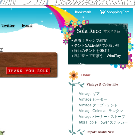
新着！キャンプ雑貨
+
テントSALE価格でお買い得
+
プ
憧れのテントをGET！
+
風に乗って遊ぼう。WindToy
+
Vintage & Collectible
Vintage ギア
Vintage ヒーター
Vintage タープ・テント
Vintage Coleman ランタン
Vintage バーナー・ストーブ
60s Hippie Flower ステッカー
Import Brand New