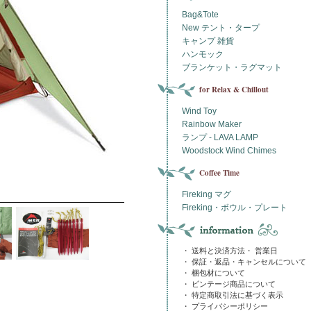
Bag&Tote
New テント・タープ
キャンプ 雑貨
ハンモック
ブランケット・ラグマット
for Relax & Chillout
Wind Toy
Rainbow Maker
ランプ - LAVA LAMP
Woodstock Wind Chimes
Coffee Time
Fireking マグ
Fireking・ボウル・プレート
・ 送料と決済方法・ 営業日
・ 保証・返品・キャンセルについて
・ 梱包材について
・ ビンテージ商品について
・ 特定商取引法に基づく表示
・ プライバシーポリシー