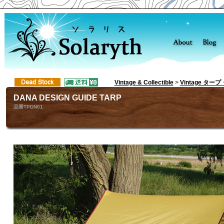
Vintage & Collectible
>
Vintage ター
DANA DESIGN GUIDE TARP
品番TPDN01