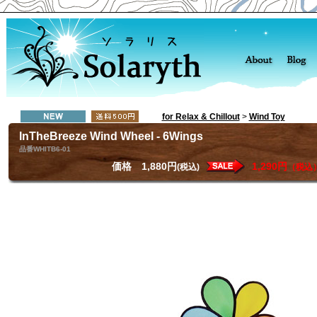
for Relax & Chillout
>
Wind Toy
InTheBreeze Wind Wheel - 6Wings
品番WHITB6-01
価格 1,880円
1,290円
(税込)
（税込