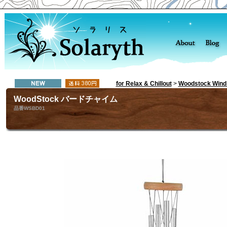
for Relax & Chillout
>
Woodstock Wind
WoodStock バードチャイム
品番WSBD01