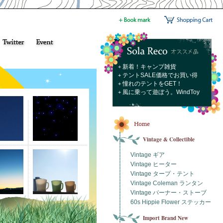
新着！キャンプ雑貨
+
テントSALE価格でお買い得
+
憧れのテントをGET！
+
風に乗って遊ぼう。WindToy
+
Vintage & Collectible
Vintage ギア
Vintage ヒーター
Vintage タープ・テント
Vintage Coleman ランタン
Vintage バーナー・ストーブ
60s Hippie Flower ステッカー
Import Brand New