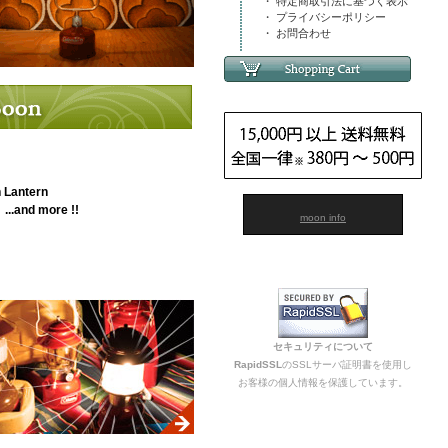
・ 特定商取引法に基づく表示
・ プライバシーポリシー
・ お問合わせ
 Lantern
.and more !!
moon info
セキュリティについて
RapidSSL
のSSLサーバ証明書を使用し
お客様の個人情報を保護しています。