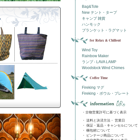
Bag&Tote
New テント・タープ
キャンプ 雑貨
ハンモック
ブランケット・ラグマット
for Relax & Chillout
Wind Toy
Rainbow Maker
ランプ - LAVA LAMP
Woodstock Wind Chimes
Coffee Time
Fireking マグ
Fireking・ボウル・プレート
・古物営業許可に基づく表示
・ 送料と決済方法・ 営業日
・ 保証・返品・キャンセルについて
・ 梱包材について
・ ビンテージ商品について